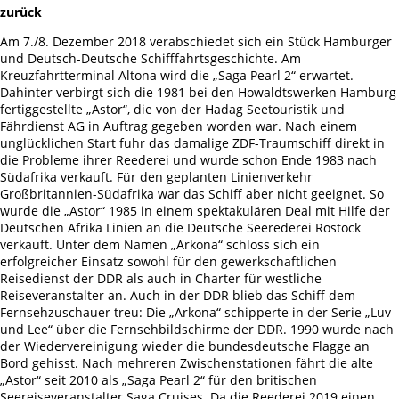
zurück
Am 7./8. Dezember 2018 verabschiedet sich ein Stück Hamburger
und Deutsch-Deutsche Schifffahrtsgeschichte. Am
Kreuzfahrtterminal Altona wird die „Saga Pearl 2“ erwartet.
Dahinter verbirgt sich die 1981 bei den Howaldtswerken Hamburg
fertiggestellte „Astor“, die von der Hadag Seetouristik und
Fährdienst AG in Auftrag gegeben worden war. Nach einem
unglücklichen Start fuhr das damalige ZDF-Traumschiff direkt in
die Probleme ihrer Reederei und wurde schon Ende 1983 nach
Südafrika verkauft. Für den geplanten Linienverkehr
Großbritannien-Südafrika war das Schiff aber nicht geeignet. So
wurde die „Astor“ 1985 in einem spektakulären Deal mit Hilfe der
Deutschen Afrika Linien an die Deutsche Seerederei Rostock
verkauft. Unter dem Namen „Arkona“ schloss sich ein
erfolgreicher Einsatz sowohl für den gewerkschaftlichen
Reisedienst der DDR als auch in Charter für westliche
Reiseveranstalter an. Auch in der DDR blieb das Schiff dem
Fernsehzuschauer treu: Die „Arkona“ schipperte in der Serie „Luv
und Lee“ über die Fernsehbildschirme der DDR. 1990 wurde nach
der Wiedervereinigung wieder die bundesdeutsche Flagge an
Bord gehisst. Nach mehreren Zwischenstationen fährt die alte
„Astor“ seit 2010 als „Saga Pearl 2“ für den britischen
Seereiseveranstalter Saga Cruises. Da die Reederei 2019 einen