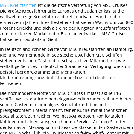
MSC Kreuzfahrten
ist die deutsche Vertretung von MSC Cruises.
Die größte Kreuzfahrtmarke Europas und Südamerikas ist die
weltweit einzige Kreuzfahrtreederei in privater Hand. In den
ersten zehn Jahren ihres Bestehens hat sie ein Wachstum von 800
Prozent erreicht und sich als eine der jüngsten Kreuzfahrtflotten
zu einer starken Marke in der Branche entwickelt. MSC Cruises
hat seinen Hauptsitz in Genf.
In Deutschland können Gäste von MSC Kreuzfahrten ab Hamburg,
Kiel und Warnemünde in See stechen. Auf den MSC Schiffen
stehen deutschen Gästen deutschsprachige Mitarbeiter sowie
vielfältige Services in deutscher Sprache zur Verfügung, wie zum
Beispiel Bordprogramme und Menükarten,
Kinderbetreuungsangebote, Landausflüge und deutsches
Fernsehen.
Die hochmoderne Flotte von MSC Cruises umfasst aktuell 16
Schiffe. MSC steht für einen elegant-mediterranen Stil und bietet
seinen Gästen ein einmaliges Kreuzfahrterlebnis mit
preisgekröntem Entertainment, feiner Küche mit authentischen
Spezialitäten, zahlreichen Wellness-Angeboten, komfortablen
Kabinen und einem ausgezeichneten Service. Auf den Schiffen
der Fantasia-, Meraviglia- und Seaside-Klasse finden Gäste zudem
den MSC Yacht Club, ein luxuriöses Schiff-im-Schiff-Konzept mit