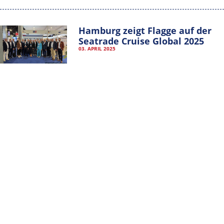
IMPRESSUM
DATENSCHUTZERKLÄRUNG
Hamburg zeigt Flagge auf der
Seatrade Cruise Global 2025
VEREINSSATZUNG
03. APRIL 2025
MITGLIEDER-LOGIN
Kreuzfahgrtsaison 2025: Cruise
Gate Hamburg gibt positiven
Ausblick
28. NOVEMBER 2024
ALLE KATEGORIEN