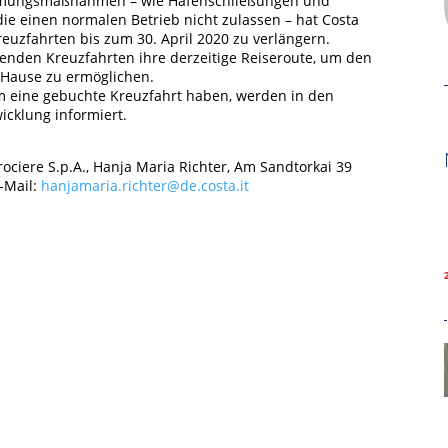
mmungsmaßnahmen – wie Hafenschließungen und
e einen normalen Betrieb nicht zulassen – hat Costa
reuzfahrten bis zum 30. April 2020 zu verlängern.
ufenden Kreuzfahrten ihre derzeitige Reiseroute, um den
 Hause zu ermöglichen.
um eine gebuchte Kreuzfahrt haben, werden in den
icklung informiert.
ociere S.p.A., Hanja Maria Richter, Am Sandtorkai 39
-Mail:
hanjamaria.richter@de.costa.it
Hamburg Cruise Net e. V.
Wexstrasse 7
20355 Hamburg
T: +49-40-30051-394
info@hamburgcruise.net