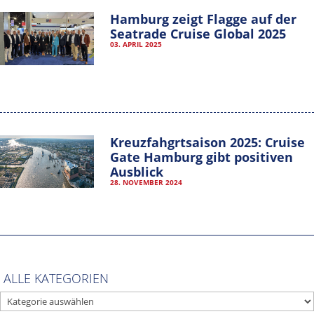
Hamburg zeigt Flagge auf der
Seatrade Cruise Global 2025
03. APRIL 2025
Hamburg Cruise Net e. V.
Kreuzfahgrtsaison 2025: Cruise
Wexstrasse 7
Gate Hamburg gibt positiven
20355 Hamburg
Ausblick
28. NOVEMBER 2024
T: +49-40-30051-394
info@hamburgcruise.net
IMPRESSUM
DATENSCHUTZERKLÄRUNG
ALLE KATEGORIEN
VEREINSSATZUNG
ALLE
KATEGORIEN