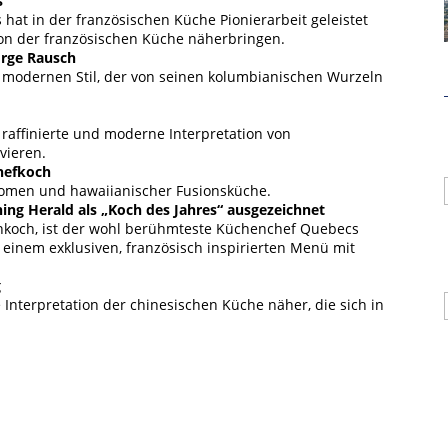
s
hat in der französischen Küche Pionierarbeit geleistet
ion der französischen Küche näherbringen.
Hamburg Cruise Net e. V.
orge Rausch
Wexstrasse 7
d modernen Stil, der von seinen kolumbianischen Wurzeln
20355 Hamburg
T: +49-40-30051-394
raffinierte und moderne Interpretation von
vieren.
info@hamburgcruise.net
hefkoch
romen und hawaiianischer Fusionsküche.
ng Herald als „Koch des Jahres“ ausgezeichnet
nkoch, ist der wohl berühmteste Küchenchef Quebecs
TENSCHUTZERKLÄRUNG
VEREINSSATZUNG
einem exklusiven, französisch inspirierten Menü mit
g
Interpretation der chinesischen Küche näher, die sich in
ekoch
hes Menü kreieren, das von seinem indischen Erbe
 Wohlfahrt
ohlfahrt seine Leidenschaft für die Haute Cuisine und
unter Beweis stellen.