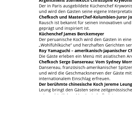
Argentiniens Sternekoch Christophe Krywoni
Der in Paris ausgebildete Küchenchef Krywonis 
und wird den Gästen seine eigene Interpretat
Chefkoch und MasterChef-Kolumbien-Juror J
Rausch ist bekannt für seinen innovativen un
geprägt und inspiriert ist.
Küchenchef James Berckemeyer
Der peruanische Koch wird den Gästen in eine 
„Wohlfühlküche“ und herzhaften Gerichten ser
Roy Yamaguchi – amerikanisch-japanischer C
Die Gäste erleben ein Menü mit asiatischen A
Chefkoch Serge Dansereau: Vom Sydney Morni
Dansereau, französisch-amerikanischer Spitze
IMPRESSUM
DA
und wird die Geschmacksnerven der Gäste mit 
internationalem Einschlag erfreuen.
Der berühmte chinesische Koch Jereme Leun
Leung bringt den Gästen seine zeitgenössische 
seinem köstlichen Menü wiederfindet.
Vikas Khanna – indisch-amerikanischer Stern
Michelin-Sterne-Koch Khanna wird ein köstlic
inspiriert ist.
Der deutsche Drei-Sterne-Spitzenkoch Harald
Auf der letzten Etappe der Reise wird Harald W
die Liebe zu natürlichen und frischen Zutaten 