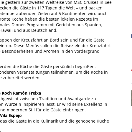
e gestern zur zweiten Weltreise von MSC Cruises in See
decken die Gäste in 117 Tagen die Welt – und packen
3 atemberaubenden Zielen auf 5 Kontinenten wird auch
ekrönte Köche haben die besten lokalen Rezepte im
ionales Dinner-Programm mit Gerichten aus Spanien,
on Hawaii und aus Deutschland.
ppen der Kreuzfahrt an Bord sein und für die Gäste
ieren. Diese Menüs sollen die Reiseziele der Kreuzfahrt
e Besonderheiten und Aromen in den Vordergrund
rden die Köche die Gäste persönlich begrüßen.
onderen Veranstaltungen teilnehmen, um die Köche in
te zubereitet werden.
e Koch Ramón Freixa
ichgewicht zwischen Tradition und Avantgarde zu
n Wurzeln inspirieren lässt. Er wird seine Exzellenz in
nd modernen Stil für die Gäste einbringen.
Vila Espejo
 das die Gäste in die Kulinarik und die gehobene Küche