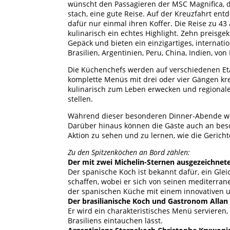
wünscht den Passagieren der MSC Magnifica, di
stach, eine gute Reise. Auf der Kreuzfahrt ent
dafür nur einmal ihren Koffer. Die Reise zu 4
kulinarisch ein echtes Highlight. Zehn preisg
Gepäck und bieten ein einzigartiges, internat
Brasilien, Argentinien, Peru, China, Indien, v
Die Küchenchefs werden auf verschiedenen Eta
komplette Menüs mit drei oder vier Gängen kre
kulinarisch zum Leben erwecken und regional
stellen.
Während dieser besonderen Dinner-Abende we
Darüber hinaus können die Gäste auch an bes
Aktion zu sehen und zu lernen, wie die Gerich
Zu den Spitzenköchen an Bord zählen:
Der mit zwei Michelin-Sternen ausgezeichnet
Der spanische Koch ist bekannt dafür, ein Gle
schaffen, wobei er sich von seinen mediterrane
der spanischen Küche mit einem innovativen u
Der brasilianische Koch und Gastronom Allan 
Er wird ein charakteristisches Menü servieren,
Brasiliens eintauchen lässt.