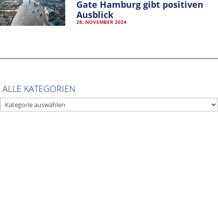
Gate Hamburg gibt positiven
T: +49-40-30051-394
Ausblick
28. NOVEMBER 2024
info@hamburgcruise.net
IMPRESSUM
DATENSCHUTZERKLÄRUNG
VEREINSSATZUNG
ALLE KATEGORIEN
MITGLIEDER-LOGIN
ALLE
KATEGORIEN
ARCHIV
ARCHIV