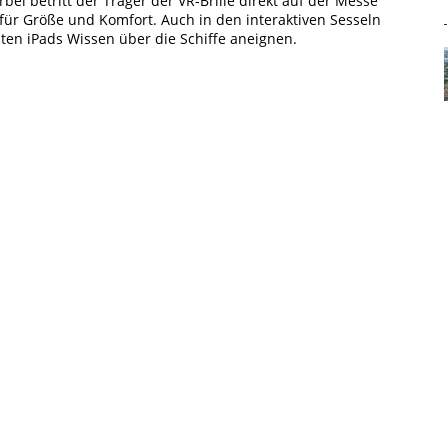
rbei betritt der Träger der VR-Brille direkt auf der Messe
für Größe und Komfort. Auch in den interaktiven Sesseln
ten iPads Wissen über die Schiffe aneignen.
TENSCHUTZERKLÄRUNG
VEREINSSATZUNG
)
ww.hl-cruises.de
– PASSAGEN.tv unter
www.hl-
www.hl-cruises.de/blog
nehmenskommunikation, Hapag-Lloyd Cruises, Tel: +49 40