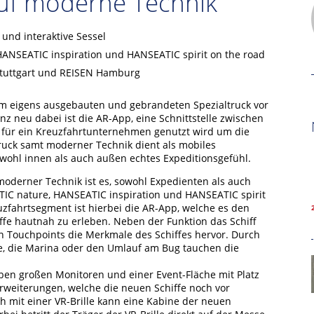
auf moderne Technik
 und interaktive Sessel
ANSEATIC inspiration und HANSEATIC spirit on the road
Stuttgart und REISEN Hamburg
dem eigens ausgebauten und gebrandeten Spezialtruck vor
 neu dabei ist die AR-App, eine Schnittstelle zwischen
s für ein Kreuzfahrtunternehmen genutzt wird um die
ruck samt moderner Technik dient als mobiles
wohl innen als auch außen echtes Expeditionsgefühl.
oderner Technik ist es, sowohl Expedienten als auch
IC nature, HANSEATIC inspiration und HANSEATIC spirit
Hamburg Cruise Net e. V.
uzfahrtsegment ist hierbei die AR-App, welche es den
ffe hautnah zu erleben. Neben der Funktion das Schiff
Wexstrasse 7
Touchpoints die Merkmale des Schiffes hervor. Durch
20355 Hamburg
ne, die Marina oder den Umlauf am Bug tauchen die
T: +49-40-30051-394
eben großen Monitoren und einer Event-Fläche mit Platz
Erweiterungen, welche die neuen Schiffe noch vor
info@hamburgcruise.net
ch mit einer VR-Brille kann eine Kabine der neuen