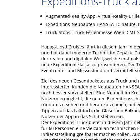
Expeditions-Truck 
Augmented-Reality-App, Virtual-Reality-Brille
Expeditions-Neubauten HANSEATIC nature, H
Truck-Stops: Truck-Ferienmesse Wien, CMT 
Hapag-Lloyd Cruises fährt in diesem Jahr in 
und hat dabei moderne Technik im Gepäck. Ganz
der realen und digitalen Welt, welche erstmal
neue Expeditionsklasse zu präsentieren. Der T
Eventcenter und Messestand und vermittelt so
Ziel des neuen Gesamtpaketes aus Truck und m
interessierten Kunden die Neubauten HANSEAT
noch besser vorzustellen. Eine Neuheit im Kre
Nutzern ermöglicht, die neuen Expeditionsschi
rundum zu sehen und heran zu zoomen, heben 
Tippen auf das Faltdach, die Gläsernen Balko
Nutzer der App in das Schiffsleben ein.
Der Expeditions-Truck bietet in diesem Jahr n
für 60 Personen eine Vielzahl an technischen 
Indienststellung greifbarer machen sollen. Au