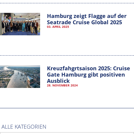
Hamburg zeigt Flagge auf der
Seatrade Cruise Global 2025
03. APRIL 2025
Kreuzfahgrtsaison 2025: Cruise
Gate Hamburg gibt positiven
Ausblick
28. NOVEMBER 2024
Hamburg Cruise Net e. V.
Wexstrasse 7
20355 Hamburg
T: +49-40-30051-394
info@hamburgcruise.net
ALLE KATEGORIEN