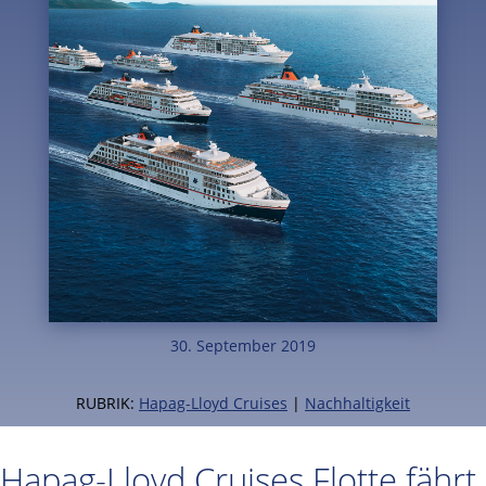
30. September 2019
RUBRIK:
Hapag-Lloyd Cruises
|
Nachhaltigkeit
Hapag-Lloyd Cruises Flotte fährt