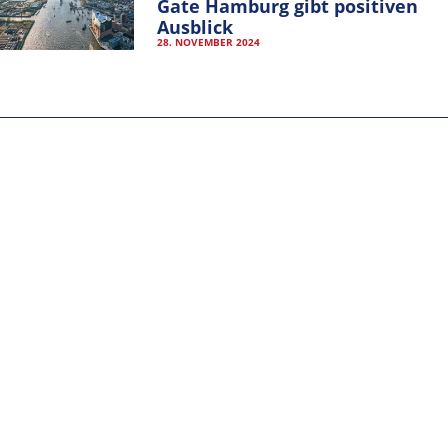
Gate Hamburg gibt positiven
Ausblick
IMPRESSUM
28. NOVEMBER 2024
DATENSCHUTZERKLÄRUNG
VEREINSSATZUNG
MITGLIEDER-LOGIN
ALLE KATEGORIEN
ALLE
KATEGORIEN
ARCHIV
ARCHIV