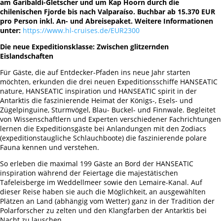
am Garibaldi-Gletscher und um Kap Hoorn durch die
chilenischen Fjorde bis nach Valparaíso. Buchbar ab 15.370 EUR
pro Person inkl. An- und Abreisepaket. Weitere Informationen
unter:
https://www.hl-cruises.de/EUR2300
Die neue Expeditionsklasse: Zwischen glitzernden
Eislandschaften
Für Gäste, die auf Entdecker-Pfaden ins neue Jahr starten
möchten, erkunden die drei neuen Expeditionsschiffe HANSEATIC
nature, HANSEATIC inspiration und HANSEATIC spirit in der
Antarktis die faszinierende Heimat der Königs-, Esels- und
Zügelpinguine, Sturmvögel, Blau- Buckel- und Finnwale. Begleitet
von Wissenschaftlern und Experten verschiedener Fachrichtungen
lernen die Expeditionsgäste bei Anlandungen mit den Zodiacs
(expeditionstaugliche Schlauchboote) die faszinierende polare
Fauna kennen und verstehen.
So erleben die maximal 199 Gäste an Bord der HANSEATIC
inspiration während der Feiertage die majestätischen
Tafeleisberge im Weddellmeer sowie den Lemaire-Kanal. Auf
dieser Reise haben sie auch die Möglichkeit, an ausgewählten
Plätzen an Land (abhängig vom Wetter) ganz in der Tradition der
Polarforscher zu zelten und den Klangfarben der Antarktis bei
Nacht zu lauschen.