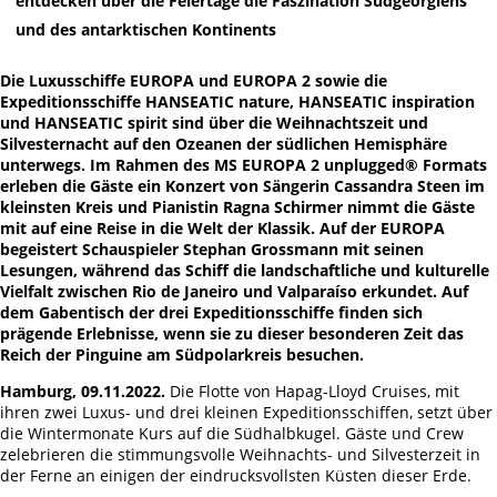
entdecken über die Feiertage die Faszination Südgeorgiens
und des antarktischen Kontinents
Die Luxusschiffe EUROPA und EUROPA 2 sowie die
Expeditionsschiffe HANSEATIC nature, HANSEATIC inspiration
und HANSEATIC spirit sind über die Weihnachtszeit und
Silvesternacht auf den Ozeanen der südlichen Hemisphäre
unterwegs. Im Rahmen des MS EUROPA 2 unplugged® Formats
erleben die Gäste ein Konzert von Sängerin Cassandra Steen im
kleinsten Kreis und Pianistin Ragna Schirmer nimmt die Gäste
mit auf eine Reise in die Welt der Klassik. Auf der EUROPA
begeistert Schauspieler Stephan Grossmann mit seinen
Lesungen, während das Schiff die landschaftliche und kulturelle
Vielfalt zwischen Rio de Janeiro und Valparaíso erkundet. Auf
dem Gabentisch der drei Expeditionsschiffe finden sich
prägende Erlebnisse, wenn sie zu dieser besonderen Zeit das
Reich der Pinguine am Südpolarkreis besuchen.
Hamburg, 09.11.2022.
Die Flotte von Hapag-Lloyd Cruises, mit
ihren zwei Luxus- und drei kleinen Expeditionsschiffen, setzt über
die Wintermonate Kurs auf die Südhalbkugel. Gäste und Crew
zelebrieren die stimmungsvolle Weihnachts- und Silvesterzeit in
der Ferne an einigen der eindrucksvollsten Küsten dieser Erde.