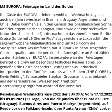
MS EUROPA: Feiertage im Land des Goldes
Die Gäste der EUROPA erleben sowohl die Weihnachtstage als
auch den Jahreswechsel in Brasilien, Uruguay, Argentinien und
Chile. Dabei kommen sie in den Genuss der brasilianischen Sonne
und der argentinischen Tango-Kultur sowie der eindrucksvollen
Natur der chilenischen Fjorde, nachdem das ebenfalls vom Berlitz
Cruise Guide mit „5-Sterne-Plus“ ausgezeichnete Luxusschiff die
sagenumwobene Magellanstraße und um Kap Hoorn die
Südspitze Amerikas umfahren hat. Kulinarik in herausragender
Gourmetqualität und die persönliche Atmosphäre an Bord zählen
zu den Stärken der EUROPA. Insbesondere an den Feiertagen
bereitet die Crew ein besonders festliches Reiseerlebnis. So
genießen die Gäste besondere Festtagsmenüs, individuell
interpretiert in den fünf Restaurants wie z. B. dem „THE GLOBE by
Kevin Fehling“. Schauspieler Stephan Grossmann, u. a. bekannt
aus der Fernsehreihe „Weissensee“, trägt zum
Unterhaltungsprogramm während der Reise bei.
Reisebeispiel Weihnachtsreise 2022 der EUROPA:
Vom
17.12.2022
bis 09.01.2023 (23 Tage), von Rio de Janeiro über Punta del Este
(Uruguay), Buenos Aires und Puerto Madryn (Argentinien), auf
Reede vor den Falkland-Inseln, über Punta Arenas (Chile) vorbei