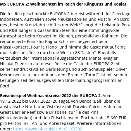
MS EUROPA 2: Weihnachten im Reich der Kängurus und Koalas
Die festlich geschmückte EUROPA 2 bereist während der Feiertage
Indonesien, Australien sowie Neukaledonien und Fidschi. An Bord
des „besten Kreuzfahrtschiffes der Welt*“ sorgt die bekannte Pop-
und R&B-Sängerin Cassandra Steen für eine stimmungsvolle
Atmosphäre beim Konzert im kleinen, persönlichen Rahmen. Die
renommierte Pianistin Ragna Schirmer begeistert beim
Klassikkonzert „Pour le Piano“ und nimmt die Gäste mit auf eine
musikalische „Reise durch die Welt in 88 Tasten“. Ebenfalls
verzaubert der international ausgezeichnete Mental-Magier
Nicolai Friedrich auf dieser Reise die Gäste der EUROPA 2 mit
seiner eindrucksvollen Darbietung und auch Schauspieler Oliver
Mommsen, u. a. bekannt aus dem Bremer „Tatort“, ist mit seinen
Lesungen Teil des ausgewählten Unterhaltungsprogramms an
Bord.
Reisebeispiel Weihnachtsreise 2022 der EUROPA 2:
Vom
19.12.2022 bis 08.01.2023 (20 Tage), von Benoa (Bali) über die
australische Nord- und Ostküste mit Darwin, Cairns, Häfen am
Great Barrier Reef sowie Brisbane, zur Île des Pins
(Neukaledonien) und den Fidschi-Inseln. Buchbar ab 15.660 EUR
pro Person inkl. An- und Abreisepaket. Weitere Informationen
unter:
https://www.hl-cruises.de/EUX2300