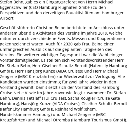
Stefan Behn, gab es ein Eingangsreferat von Herrn Michael
Eggenschwiler (CEO Hamburg Flughafen GmbH) zu den
Perspektiven und den derzeitigen Bauaktivitäten am Hamburger
Airport.
Geschäftsführerin Christine Beine berichtete im Anschluss unter
anderem über die Aktivitäten des Vereins im Jahre 2019, welche
mitunter durch verschiedene Events, Messen und Kooperationen
gekennzeichnet waren. Auch für 2020 gab Frau Beine einen
umfangreichen Ausblick auf die geplanten Tätigkeiten des
Vereins. Ein weiterer wichtiger Tagespunkt war die Wahl einiger
Vorstandsmitglieder. Es stellten sich Vorstandsvorsitzender Herr
Dr. Stefan Behn, Herr Giselher Schultz-Berndt (Hafencity Hamburg
GmbH), Herr Hansjörg Kunze (AIDA Cruises) und Herr Michael
Zengerle (MSC Kreuzfahrten) zur Wiederwahl zur Verfügung. Alle
Kandidaten wurden einstimmig für zwei Jahre wieder in den
Vorstand gewählt. Damit setzt sich der Vorstand des Hamburg
Cruise Net e.V. wie im Jahre zuvor wie folgt zusammen: Dr. Stefan
Behn, Dennis Tetzlaff (TUI Cruises), Sacha Rougier (Cruise Gate
Hamburg), Hansjörg Kunze (AIDA Cruises), Giselher Schultz-Berndt
(HafenCity Hamburg GmbH), Reinhard Wolf (ehem.
Handelskammer Hamburg) und Michael Zengerle (MSC
Kreuzfahrten) und Michael Otremba (Hamburg Tourismus GmbH).