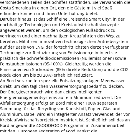
verschiedenen Teilen des Schiffes stattfinden. Sie verwandeln die
Costa Smeralda in einen Ort, den die Gäste mit viel Spaß
erkunden können und ihnen Unterhaltung bietet.
Darüber hinaus ist das Schiff eine „reisende Smart City“, in der
nachhaltige Technologien und Kreislaufwirtschaftskonzepte
angewendet werden, um den ökologischen Fußabdruck zu
verringern und einer nachhaltigen Kreuzfahrten den Weg zu
bereiten. Mit ihrem innovativen technologischen Antriebssystem
auf der Basis von LNG, der fortschrittlichsten derzeit verfügbaren
Technologie zur Reduzierung von Emissionen,eliminiert sie
praktisch die Schwefeldioxidemissionen (Nullemissionen) sowie
Feinstaubemissionen (95-100%). Gleichzeitig werden die
Emissionen von Stickoxiden (85% direkte Reduktion) und die CO2
(Reduktion um bis zu 20%) erheblich reduziert.
An Bord verarbeiten spezielle Entsalzungsanlagen Meerwasser
direkt, um den täglichen Wasserversorgungsbedarf zu decken.
Der Energieverbrauch wird dank eines intelligenten
Energiemanagementsystems auf ein Minimum reduziert. Die
Abfallentsorgung erfolgt an Bord mit einer 100% separaten
Sammlung für das Recycling von Kunststoff, Papier, Glas und
Aluminium. Dabei wird ein integrierter Ansatz verwendet, der von
Kreislaufwirtschaftsprojekten inspiriert ist. Schließlich soll das an
Bord angewandte 4GOODFOOD-Programm in Zusammenarbeit
mit den „European Federation of Food Banks“ die