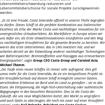
Lebensmittelverschwendung reduzieren und
Lebensmittelüberschüsse für soziale Projekte zurückgewonnen
werden.
„Es ist eine Freude, Costa Smeralda offiziell in unserer Flotte begrüßen
zu dürfen. Dieses Schiff ist die perfekte Kombination aus italienischer
Exzellenz als Erbe der Marke Costa und nachhaltiger Innovation für ein
unvergessliches Urlaubserlebnis. Als Marktführer in Europa setzen wir
uns dafür ein, als Erste Umweltinnovationen einzuführen und den Weg
zu nachhaltigem Kreuzfahrten für die gesamte Branche zu bereiten. Wir
waren das erste Unternehmen, das in LNG investiert hat, und wir
arbeiten derzeit an der Entwicklung anderer nachhaltiger Technologien
wie Batteriespeicher, Brennstoffzellen und Flüssiggas aus erneuerbaren
Energiequellen“, sagte
Group CEO Costa Group und Carnival Asia,
Michael Thamm.
„Die Taufe eines neuen Schiffes ist immer sehr aufregend. Dies gilt
umso mehr für die Costa Smeralda, da sie ein beispielloses Projekt ist.
Ein Kreuzfahrturlaub auf diesem Schiff ermöglicht unseren Gästen,
verschiedene Erlebnisse an Bord und an Land zu genießen – sei es das
Essen, die Entspannung, die High-Tech-Unterhaltung oder authentische
Begegnungen in den besuchten Reisezielen. Dies ist die Costa der
Zukunft, die uns neue Möglichkeiten bietet, den Markt zu vergrößern
und auch Gäste zu überzeugen, die noch nie zuvor auf einer Kreuzfahrt
waren“, sagte
Neil Palomba, Präsident von Costa Cruises.