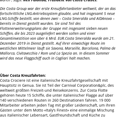
Die Costa Group war der erste Kreuzfahrtanbieter weltweit, der an das
fortschrittliche LNG-Antriebssystem glaubte, und hat insgesamt 5 neue
LNG-Schiffe bestellt, von denen zwei – Costa Smeralda und AIDAnova –
bereits in Dienst gestellt wurden. Sie sind Teil des
Flottenerweiterungsplans der Gruppe mit insgesamt sieben neuen
Schiffen, die bis 2023 ausgeliefert werden sollen und einer
Gesamtinvestition von über 6 Mrd. EUR.C
osta Smeralda wurde am 21.
Dezember 2019 in Dienst gestellt. Auf ihrer einwöchige Route im
westlichen Mittelmeer läuft sie Savona, Marseille, Barcelona, Palma de
Mallorca, Civitavecchia / Rom und La Spezia an. In diesem Sommer
wird das neue Flaggschiff auch in Cagliari halt machen.
Über Costa Kreuzfahrten:
Costa Crociere ist eine italienische Kreuzfahrtgesellschaft mit
Hauptsitz in Genua. Sie ist Teil der Carnival Corporation&plc, des
weltweit größten Freizeit-und Reisekonzerns. Zur Costa Flotte
gehören heute 15 Schiffe, die unter italienischer Flagge auf über
140 verschiedenen Routen in 260 Destinationen fahren. 19 000
Mitarbeiter arbeiten jeden Tag mit großer Leidenschaft, um ihren
Gästen unter dem Motto «Italy’s Finest» eine einmalige Mischung
aus italienischer Lebensart, Gastfreundschaft und Küche zu