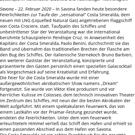
Savona – 22. Februar 2020
– In Savona fanden heute besondere
Feierlichkeiten zur Taufe der „sensational“ Costa Smeralda, dem
neuen mit LNG (Liquefied Natural Gas) angetriebenen Flaggschiff
von Costa Crociere, statt. Taufpatin des Schiffes und
unbestrittener Star der Veranstaltung war die international
berühmte Schauspielerin Penélope Cruz. In Anwesenheit des
Kapitäns der Costa Smeralda, Paolo Benini, durchschnitt sie das
Band und übernahm das traditionellen Brechen der Flasche am
den Bug des Schiffes. Der italienische Sternekoch Bruno Barbieri,
ein weiterer Gaststar der Veranstaltung, konzipierte und
präsentierte den Gästen persönlich einen speziellen Galacocktail
als Vorgeschmack auf seine Kreativität und Erfahrung.
Die Feier für die Costa Smeralda wurde mit einer
außergewöhnlichen akrobatischen Show namens „Dream“
fortgesetzt. Sie wurde von Viktor Klee produziert und vor
herrlicher Kulisse im Colosseo, dem technisch innovativen Theater
im Zentrum des Schiffes, mit neun der die besten Akrobaten der
Welt aufgeführt. Mit einem spektakulären Feuerwerk, das von
einem Lastkahn vor der Priamar-Festung gezündet wurde,
endeten die Feierlichkeiten. Unter dem vom Feuerwerk
erleuchtetem Himmel verließ das Schiff den Hafen und erhielt so
einen passenden Abschied aus dem Hafen von Savona.
Die Costa Smeralda ist ein echter Durchbruch für die gesamte