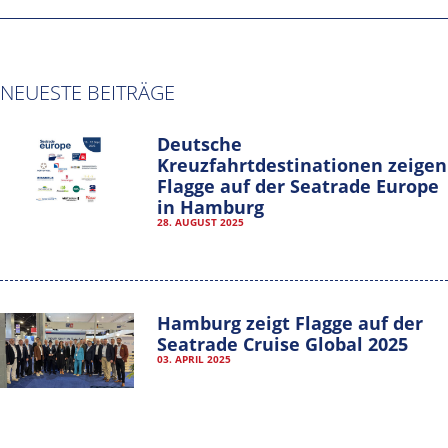
NEUESTE BEITRÄGE
Deutsche
Kreuzfahrtdestinationen zeigen
Flagge auf der Seatrade Europe
in Hamburg
28. AUGUST 2025
Hamburg Cruise Net e. V.
Wexstrasse 7
Hamburg zeigt Flagge auf der
20355 Hamburg
Seatrade Cruise Global 2025
03. APRIL 2025
T: +49-40-30051-394
info@hamburgcruise.net