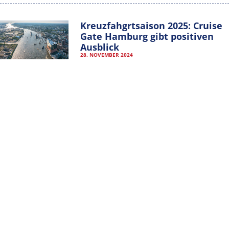
IMPRESSUM
DATENSCHUTZERKLÄRUNG
Kreuzfahgrtsaison 2025: Cruise
Gate Hamburg gibt positiven
VEREINSSATZUNG
Ausblick
MITGLIEDER-LOGIN
28. NOVEMBER 2024
ALLE KATEGORIEN
ALLE
KATEGORIEN
ARCHIV
ARCHIV