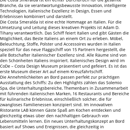
Branche, da sie verantwortungsbewusste Innovation, intelligente
Technologien, italienische Exzellenz in Design, Essen und
Erlebnissen kombiniert und darstellt.
Die Costa Smeralda ist eine echte Hommage an Italien. Für die
Umsetzung und Leitung dieses kreativen Projekts ist Adam D.
Tihany verantwortlich. Das Schiff feiert Italien und gibt Gästen die
Möglichkeit, das Beste Italiens an einem Ort zu erleben. Möbel,
Beleuchtung, Stoffe, Polster und Accessoires wurden in Italien
speziell für das neue Flaggschiff von 15 Partnern hergestellt, die
alle Botschafter italienischer Exzellenz sind. Alle Räume sind von
den Schönheiten Italiens inspiriert. Italienisches Design wird im
CoDe – Costa Design Museum präsentiert und gefeiert. Es ist das
erste Museum dieser Art auf einem Kreuzfahrtschiff.
Die Annehmlichkeiten an Bord passen perfekt zur prächtigen
Ausstattung des Schiffs: Zu den Highlights zählen das Solemio
Spa, die Unterhaltungsbereiche, Themenbars in Zusammenarbeit
mit führenden italienischen Marken, 16 Restaurants und Bereiche
für kulinarische Erlebnisse, einschließlich solcher, die für
zwangloses Familienessen konzipiert sind. Im innovativen
Ristorante LAB können Gäste Spaß am Kochen entdecken und
gleichzeitig etwas über den nachhaltigen Gebrauch von
Lebensmitteln lernen. Ein neues Unterhaltungskonzept an Bord
basiert auf Shows und Ereignissen, die gleichzeitig in