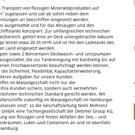
n Transport von flüssigen Mineralölprodukten auf
“ zugelassen und soll ab sofort neben dem
eistungen an Seeschiffen eingesetzt werden.
ks ausgestattet und für das Absaugen und den
hiffstanks konzipiert. Zur umfangreichen technischen
satzbereich, gehört eine an Deck untergebrachte Vakuum
e leistet etwa 20-35 m³/h und ist mit den Ladetanks des
an Land eingesetzt werden.
-Pumpen sowie 2 Bornemann Deckwasch- und Lenzpumpen
usgestattet, die zur Tankreinigung mit bordseitig bis auf
enen Frischwassertanks beaufschlagt werden können.
ie Sicherheit, Flexibilität, Kapazitätserweiterung,
iteren Aufgaben für unsere Kunden.
Hamburg Cruise Net e. V.
iffes im Marpolgeschäft nicht nur die
Wexstrasse 7
r ihre Kunden sichern, sondern auch vermehrten
20355 Hamburg
öchsten technischen Standard gerecht werden. Wir
hüllenschiffe zukünftig im Marpolgeschäft im Hamburger
T: +49-40-30051-394
lassen sind“, so die Geschäftsleitung Niels Mohrenz
n GmbH, eine Tochtergesellschaft der Dettmer Group KG,
info@hamburgcruise.net
ng von flüssigen und festen Abfällen der See, – und
Tankräumen, Luken und Containern an und ist ebenfalls
 Hamburg.