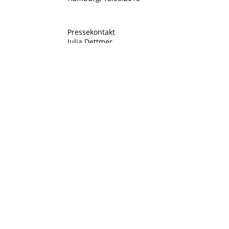
IMPRESSUM
DA
Pressekontakt
Julia Dettmer
Geschäftsführerin
PR + Marketing
Jongen GmbH
Reiherdamm 5
20457 Hamburg
Telefon:+49 (0)40 369 17 56 – 19
Julia.dettmer@jongen-dettmer.com www.jong