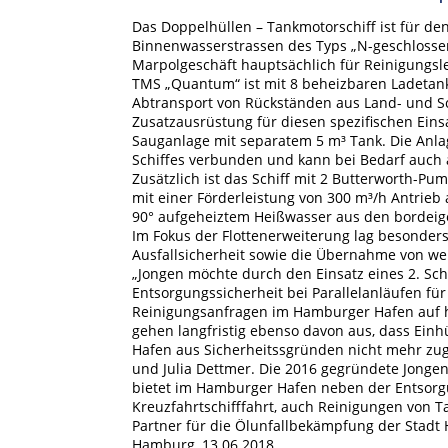
Das Doppelhüllen – Tankmotorschiff ist für de
Binnenwasserstrassen des Typs „N-geschlossen
Marpolgeschäft hauptsächlich für Reinigungsl
TMS „Quantum“ ist mit 8 beheizbaren Ladetan
Abtransport von Rückständen aus Land- und Sc
Zusatzausrüstung für diesen spezifischen Ein
Sauganlage mit separatem 5 m³ Tank. Die Anlag
Schiffes verbunden und kann bei Bedarf auch 
Zusätzlich ist das Schiff mit 2 Butterworth
mit einer Förderleistung von 300 m³/h Antrieb a
90° aufgeheiztem Heißwasser aus den bordeig
Im Fokus der Flottenerweiterung lag besonders d
Ausfallsicherheit sowie die Übernahme von we
„Jongen möchte durch den Einsatz eines 2. Sch
Entsorgungssicherheit bei Parallelanläufen fü
Reinigungsanfragen im Hamburger Hafen auf h
gehen langfristig ebenso davon aus, dass Ein
Hafen aus Sicherheitssgründen nicht mehr zuge
und Julia Dettmer. Die 2016 gegründete Jonge
bietet im Hamburger Hafen neben der Entsorgu
Kreuzfahrtschifffahrt, auch Reinigungen von 
Partner für die Ölunfallbekämpfung der Stadt
Hamburg, 13.06.2018