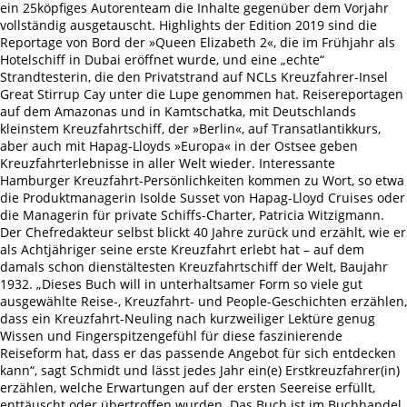
ein 25köpfiges Autorenteam die Inhalte gegenüber dem Vorjahr
vollständig ausgetauscht. Highlights der Edition 2019 sind die
Reportage von Bord der »Queen Elizabeth 2«, die im Frühjahr als
Hotelschiff in Dubai eröffnet wurde, und eine „echte“
Strandtesterin, die den Privatstrand auf NCLs Kreuzfahrer-Insel
Great Stirrup Cay unter die Lupe genommen hat. Reisereportagen
auf dem Amazonas und in Kamtschatka, mit Deutschlands
kleinstem Kreuzfahrtschiff, der »Berlin«, auf Transatlantikkurs,
aber auch mit Hapag-Lloyds »Europa« in der Ostsee geben
Kreuzfahrterlebnisse in aller Welt wieder. Interessante
Hamburger Kreuzfahrt-Persönlichkeiten kommen zu Wort, so etwa
die Produktmanagerin Isolde Susset von Hapag-Lloyd Cruises oder
die Managerin für private Schiffs-Charter, Patricia Witzigmann.
Der Chefredakteur selbst blickt 40 Jahre zurück und erzählt, wie er
als Achtjähriger seine erste Kreuzfahrt erlebt hat – auf dem
damals schon dienstältesten Kreuzfahrtschiff der Welt, Baujahr
1932. „Dieses Buch will in unterhaltsamer Form so viele gut
ausgewählte Reise-, Kreuzfahrt- und People-Geschichten erzählen,
dass ein Kreuzfahrt-Neuling nach kurzweiliger Lektüre genug
Wissen und Fingerspitzengefühl für diese faszinierende
Reiseform hat, dass er das passende Angebot für sich entdecken
kann“, sagt Schmidt und lässt jedes Jahr ein(e) Erstkreuzfahrer(in)
erzählen, welche Erwartungen auf der ersten Seereise erfüllt,
enttäuscht oder übertroffen wurden. Das Buch ist im Buchhandel