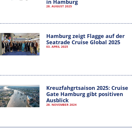
in Hamburg
28. AUGUST 2025
Hamburg zeigt Flagge auf der
Seatrade Cruise Global 2025
03. APRIL 2025
Kreuzfahgrtsaison 2025: Cruise
Gate Hamburg gibt positiven
Ausblick
Hamburg Cruise Net e. V.
28. NOVEMBER 2024
Wexstrasse 7
20355 Hamburg
T: +49-40-30051-394