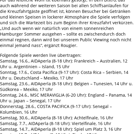
auch während der weiteren Saison bei allen Schiffsanläufen für
die Kreuzfahrtgäste geöffnet ist, können Besucher bei Getränken
und kleinen Speisen in lockerer Atmosphäre die Spiele verfolgen
und sich die Wartezeit bis zum Beginn ihrer Kreuzfahrt verkürzen.
„Und auch wenn wir natürlich von einem sonnenreichen
Hamburger Sommer ausgehen – sollte es zwischendurch doch
einmal regnen, dann wird bei unserem Public Viewing noch nicht
einmal jemand nass“, ergänzt Rougier.
Folgende Spiele werden live übertragen:
Samstag, 16.6., AIDAperla (8-18 Uhr): Frankreich – Australien, 12
Uhr u. Argentinien – Island, 15 Uhr
Sonntag, 17.6., Costa Pacifica (9-17 Uhr): Costa Rica – Serbien, 14
Uhr u. Deutschland – Mexiko, 17 Uhr
Samstag, 23.6., AIDAperla (8-18 Uhr): Belgien – Tunesien, 14 Uhr u.
Südkorea – Mexiko, 17 Uhr
Sonntag, 24.6., MSC MERAVIGLIA (6-20 Uhr): England – Panama, 14
Uhr u. Japan – Senegal, 17 Uhr
Donnerstag, 28.6., COSTA PACIFICA (9-17 Uhr): Senegal –
Kolumbien, 16 Uhr
Samstag, 30.6., AIDAperla (8-18 Uhr): Achtelfinale, 16 Uhr
Samstag, 7.7., AIDAperla (8-18 Uhr): Viertelfinale, 16 Uhr
Samstag, 14.7., AIDAperla (8-18 Uhr): Spiel um Platz 3, 16 Uhr