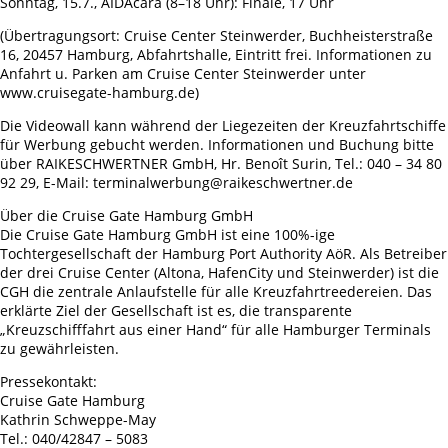
Sonntag, 15.7., AIDAcara (8–18 Uhr): Finale, 17 Uhr
(Übertragungsort: Cruise Center Steinwerder, Buchheisterstraße
16, 20457 Hamburg, Abfahrtshalle, Eintritt frei. Informationen zu
Anfahrt u. Parken am Cruise Center Steinwerder unter
www.cruisegate-hamburg.de)
Die Videowall kann während der Liegezeiten der Kreuzfahrtschiffe
für Werbung gebucht werden. Informationen und Buchung bitte
über RAIKESCHWERTNER GmbH, Hr. Benoît Surin, Tel.: 040 – 34 80
92 29, E-Mail: terminalwerbung@raikeschwertner.de
Über die Cruise Gate Hamburg GmbH
Die Cruise Gate Hamburg GmbH ist eine 100%-ige
Tochtergesellschaft der Hamburg Port Authority AöR. Als Betreiber
der drei Cruise Center (Altona, HafenCity und Steinwerder) ist die
CGH die zentrale Anlaufstelle für alle Kreuzfahrtreedereien. Das
erklärte Ziel der Gesellschaft ist es, die transparente
„Kreuzschifffahrt aus einer Hand“ für alle Hamburger Terminals
zu gewährleisten.
Pressekontakt:
Cruise Gate Hamburg
Kathrin Schweppe-May
Tel.: 040/42847 – 5083