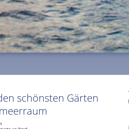
den schönsten Gärten
elmeerraum
n