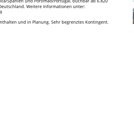
illa/Spanien und Portimao/Portugal, buchbar ab 6.820
TENSCHUTZERKLÄRUNG
VEREINSSATZUNG
 Deutschland. Weitere Informationen unter:
9
enthalten und in Planung. Sehr begrenztes Kontingent.