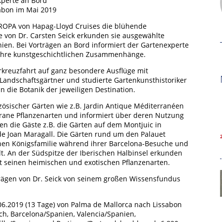
Experte an Bord
sabon im Mai 2019
ROPA von Hapag-Lloyd Cruises die blühende
e von Dr. Carsten Seick erkunden sie ausgewählte
ien. Bei Vorträgen an Bord informiert der Gartenexperte
 ihre kunstgeschichtlichen Zusammenhänge.
rkreuzfahrt auf ganz besondere Ausflüge mit
Landschaftsgärtner und studierte Gartenkunsthistoriker
n die Botanik der jeweiligen Destination.
ösischer Gärten wie z.B. Jardin Antique Méditerranéen
rrane Pflanzenarten und informiert über deren Nutzung
en die Gäste z.B. die Gärten auf dem Montjuic in
Hamburg Cruise Net e. V.
de Joan Maragall. Die Gärten rund um den Palauet
Wexstrasse 7
schen Königsfamilie während ihrer Barcelona-Besuche und
20355 Hamburg
lt. An der Südspitze der Iberischen Halbinsel erkunden
t seinen heimischen und exotischen Pflanzenarten.
T: +49-40-30051-394
rägen von Dr. Seick von seinem großen Wissensfundus
info@hamburgcruise.net
6.2019 (13 Tage) von Palma de Mallorca nach Lissabon
ch, Barcelona/Spanien, Valencia/Spanien,