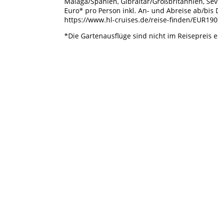
Malaga/Spanien, Gibraltar/Großbritannien, Sev
IMPRESSUM
DA
Euro* pro Person inkl. An- und Abreise ab/bis
https://www.hl-cruises.de/reise-finden/EUR190
*Die Gartenausflüge sind nicht im Reisepreis 
Hamburg, Oktober 2018