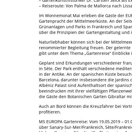
– Gartenkunsthistoriker Dr. Carsten Seick als 
– Reiseroute: Von Palma de Mallorca nach Lis
Im Wonnemonat Mai erleben die Gäste der EU
Gartenpracht der Mittelmeerküste. An der Seit
Grünanlagen und Parks in Frankreich und Span
über die Prinzipien der Gartengestaltung und
Naturliebhaber können sich bei der Mittelmee
renommierter Begleitung freuen. Der gelernte 
gibt unter dem Thema „Gartenreise“ Einblicke i
Geplant sind Erkundungen verschiedener franz
in Sète. Der Park enthält verschiedene medite
in der Antike. An der spanischen Küste besuch
Barcelona, darunter insbesondere die Jardins 
Albéniz Palast sind Aufenthaltsort der spani
beeindrucken mit ihrer vielfältigen Pflanzenwe
die Gäste den Botanischen Garten Gibraltar mi
Auch an Bord können die Kreuzfahrer bei Vort
profitieren.
MS EUROPA Gartenreise: Vom 19.05.2019 – 01.0
über Sanary-Sur-Mer/Frankreich, Sète/Frankrei