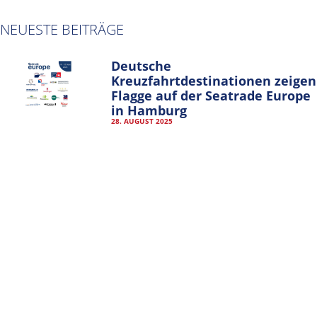
NEUESTE BEITRÄGE
IMPRESSUM
DATENSCHUTZERKLÄRUNG
Deutsche
VEREINSSATZUNG
Kreuzfahrtdestinationen zeigen
Flagge auf der Seatrade Europe
MITGLIEDER-LOGIN
in Hamburg
28. AUGUST 2025
Hamburg zeigt Flagge auf der
Seatrade Cruise Global 2025
03. APRIL 2025
Kreuzfahgrtsaison 2025: Cruise