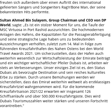
freuten sich außerdem über einen Auftritt des international
gefeierten Sängers und Songwriters Rag’n’Bone Man, der seine
bekanntesten Hits performte.
Sultan Ahmed Bin Sulayem, Group Chairman und CEO von DP
World
, sagte: „Es ist ein stolzer Moment für uns, die Taufe der
MSC Virtuosa in Port Rashid auszurichten. Die hochmodernen
Anlagen des Hafens, die Kapazitäten für die Passagierabfertigung
und seine strategische Lage haben uns zu bedeutenden
Auszeichnungen verholfen, zuletzt zum 14. Mal in Folge zum
führenden Kreuzfahrthafen des Nahen Ostens bei den World
Travel Awards 2021. Um sicherzustellen, dass der Hafen auch
weiterhin wesentlich zur Wirtschaftsleistung der Emirate beiträgt
und ein wichtiger wirtschaftlicher Pfeiler Dubais ist, arbeiten wir
stets an Verbesserungen. Unser einziges Ziel ist es, den Status
Dubais als bevorzugte Destination und sein reiches kulturelles
Erbe zu stärken. Durch unsere Bemühungen werden wir
sicherstellen, dass das Emirat weiterhin weltweit als erstklassiges
Kreuzfahrtziel wahrgenommen wird. Für die kommende
Kreuzfahrtsaison 2021/22 erwarten wir insgesamt 126
Schiffsanläufe und über 500.000 Kreuzfahrtgäste. Dies wird
Dubais Tourismuszahlen weiter stärken und unseren Fortschritt
vorantreiben.“