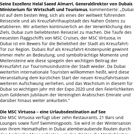
Seine Exzellenz Helal Saeed Almarri, Generaldirektor von Dubais
Ministerium für Wirtschaft und Tourismus
, kommentierte: „Dubai
ist auf dem besten Weg, sich als eines der weltweit führenden
Reiseziele und als Kreuzfahrthauptstadt des Nahen Ostens zu
etablieren. Wir arbeiten kontinuierlich an der Verwirklichung des
Ziels, Dubai zum beliebtesten Reiseziel zu machen. Die Taufe des
neuesten Flaggschiffs von MSC Cruises, der MSC Virtuosa, in
Dubai ist ein Beweis für die Beliebtheit der Stadt als Kreuzfahrt-
Tor zur Region. Dubais Ruf als Kreuzfahrt-Knotenpunkt gewinnt
immer mehr an Bedeutung, und symbolträchtige Momente und
Meilensteine wie diese spiegeln den wichtigen Beitrag der
Kreuzfahrt zur Tourismusindustrie der Stadt wieder. Da Dubai
weiterhin internationale Touristen willkommen heißt, wird diese
Veranstaltung dem kürzlichen Start der neuen Kreuzfahrtsaison
weiteren Aufschwung verliehen, und das Wachstum in diesem für
Dubai so wichtigen Jahr mit der Expo 2020 und den Feierlichkeiten
zum Goldenen Jubiläum der Vereinigten Arabischen Emirate und
darüber hinaus weiter ankurbeln.“
Die MSC Virtuosa – eine Urlaubsdestination auf See
Die MSC Virtuosa verfügt über zehn Restaurants, 21 Bars und
Lounges sowie fünf Swimmingpools. Sie wird in der Wintersaison
von ihrem Heimathafen in Dubai atemberaubende Routen durch