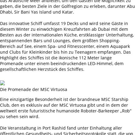
das Arabische Meer anbieten, um den Gästen die Möglichkeit zu
geben, die besten Ziele in der Golfregion zu erleben, darunter Abu
Dhabi, Sir Bani Yas Island und Katar.
Das innovative Schiff umfasst 19 Decks und wird seine Gäste in
diesem Winter zu einwöchigen Kreuzfahrten ab Dubai mit dem
Besten aus der internationalen Küche, erstklassiger Unterhaltung,
entspannenden Bars und Lounges, dem größten Shopping-
Bereich auf See, einem Spa- und Fitnesscenter, einem Aquapark
und Clubs für Kleinkinder bis hin zu Teenagern empfangen. Das
Highlight des Schiffes ist die ikonische 112 Meter lange
Promenade unter einem beeindruckenden LED-Himmel, dem
gesellschaftlichen Herzstück des Schiffes.
Die Promenade der MSC Virtuosa
Eine einzigartige Besonderheit ist der brandneue MSC Starship
Club, den es exklusiv auf der MSC Virtuosa gibt und in dem der
weltweit erste futuristische humanoide Roboter-Barkeeper „Rob“
zu sehen sein wird.
Die Veranstaltung in Port Rashid fand unter Einhaltung aller
öffentlichen Gesundheits- und Sicherheitsprotokolle statt, die von