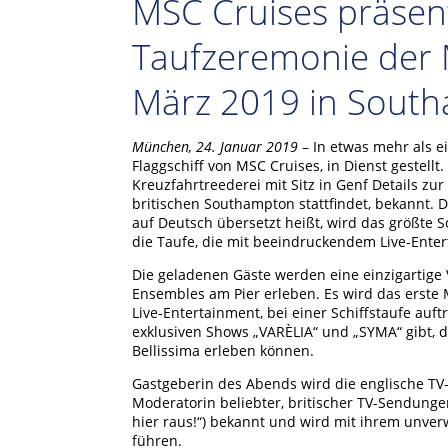
MSC Cruises präsent
Taufzeremonie der 
März 2019 in Sout
München, 24. Januar 2019
– In etwas mehr als e
Flaggschiff von MSC Cruises, in Dienst gestellt
Kreuzfahrtreederei mit Sitz in Genf Details zur
britischen Southampton stattfindet, bekannt. 
auf Deutsch übersetzt heißt, wird das größte S
die Taufe, die mit beeindruckendem Live-Enter
Die geladenen Gäste werden eine einzigartige V
Ensembles am Pier erleben. Es wird das erste M
Live-Entertainment, bei einer Schiffstaufe auf
exklusiven Shows „VARÈLIA“ und „SYMA“ gibt, d
Bellissima erleben können.
Gastgeberin des Abends wird die englische TV-M
Moderatorin beliebter, britischer TV-Sendungen
hier raus!“) bekannt und wird mit ihrem un
führen.