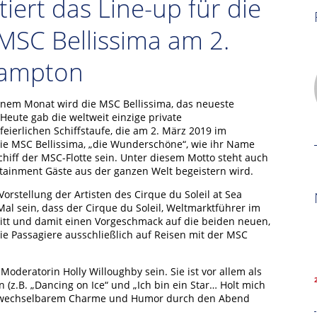
iert das Line-up für die
MSC Bellissima am 2.
hampton
inem Monat wird die MSC Bellissima, das neueste
. Heute gab die weltweit einzige private
 feierlichen Schiffstaufe, die am 2. März 2019 im
Die MSC Bellissima, „die Wunderschöne“, wie ihr Name
chiff der MSC-Flotte sein. Unter diesem Motto steht auch
tainment Gäste aus der ganzen Welt begeistern wird.
orstellung der Artisten des Cirque du Soleil at Sea
al sein, dass der Cirque du Soleil, Weltmarktführer im
tritt und damit einen Vorgeschmack auf die beiden neuen,
ie Passagiere ausschließlich auf Reisen mit der MSC
oderatorin Holly Willoughby sein. Sie ist vor allem als
 (z.B. „Dancing on Ice“ und „Ich bin ein Star… Holt mich
verwechselbarem Charme und Humor durch den Abend