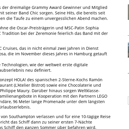
ls der dreimalige Grammy Award Gewinner und Mitglied
it seiner Band Chic sorgen. Seine Hits, die bereits seit
rden die Taufe zu einem unvergesslichen Abend machen.
hne die Oscar-Preisträgerin und MSC-Patin Sophia
 Tradition bei der Zeremonie feierlich das Band mit der
C Cruises, das in nicht einmal zwei Jahren in Dienst
diosa, die im November dieses Jahres in Hamburg getauft
 Technologien, wie der weltweit erste digitale
aubserlebnis neu definiert.
-Konzept HOLA! des spanischen 2-Sterne-Kochs Ramón
aurant (L’Atelier Bistrot) sowie eine Chocolaterie und
Hamburg Cruise Net e. V.
-Philippe Maury. Darüber hinaus sorgen Weltklasse-
Wexstrasse 7
amilienangebote in Kooperation mit den Partnern LEGO
endäre, 96 Meter lange Promenade unter dem längsten
20355 Hamburg
Urlaubserlebnis.
T: +49-40-30051-394
 von Southampton verlassen und für eine 10-tägige Reise
icht das Schiff dann zu seiner ersten 7-Nächte
info@hamburgcruise.net
das Schiff den ganzen Sommer über befahren wird,