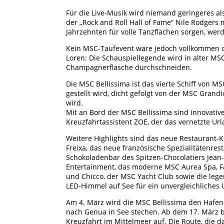
Für die Live-Musik wird niemand geringeres a
der „Rock and Roll Hall of Fame“ Nile Rodgers m
Jahrzehnten für volle Tanzflächen sorgen, we
Kein MSC-Taufevent wäre jedoch vollkommen o
Loren: Die Schauspiellegende wird in alter MSC
Champagnerflasche durchschneiden.
Die MSC Bellissima ist das vierte Schiff von MS
gestellt wird, dicht gefolgt von der MSC Gran
wird.
Mit an Bord der MSC Bellissima sind innovative
Kreuzfahrtassistent ZOE, der das vernetzte Url
Weitere Highlights sind das neue Restaurant
Freixa, das neue französische Spezialitätenrest
Schokoladenbar des Spitzen-Chocolatiers Jean
Entertainment, das moderne MSC Aurea Spa, F
und Chicco, der MSC Yacht Club sowie die leg
LED-Himmel auf See für ein unvergleichliches 
Am 4. März wird die MSC Bellissima den Hafen
nach Genua in See stechen. Ab dem 17. März br
Kreuzfahrt im Mittelmeer auf. Die Route, die 