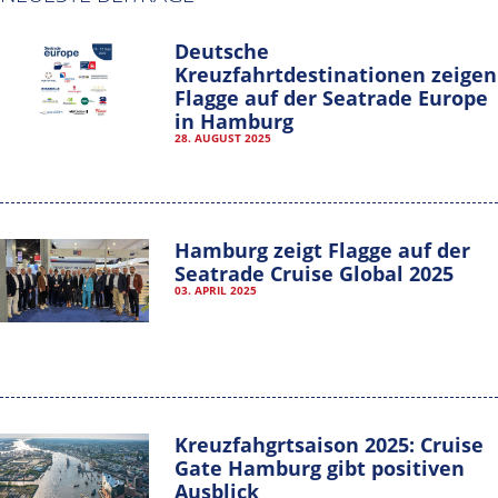
Deutsche
Kreuzfahrtdestinationen zeigen
Flagge auf der Seatrade Europe
in Hamburg
28. AUGUST 2025
Hamburg zeigt Flagge auf der
Seatrade Cruise Global 2025
03. APRIL 2025
Hamburg Cruise Net e. V.
Wexstrasse 7
20355 Hamburg
T: +49-40-30051-394
Kreuzfahgrtsaison 2025: Cruise
info@hamburgcruise.net
Gate Hamburg gibt positiven
Ausblick