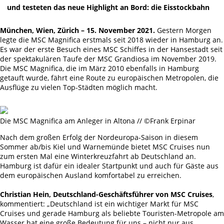
und testeten das neue Highlight an Bord: die Eisstockbahn
München, Wien, Zürich – 15. November 2021.
Gestern Morgen
legte die MSC Magnifica erstmals seit 2018 wieder in Hamburg an.
Es war der erste Besuch eines MSC Schiffes in der Hansestadt seit
der spektakulären Taufe der MSC Grandiosa im November 2019.
Die MSC Magnifica, die im März 2010 ebenfalls in Hamburg
getauft wurde, fährt eine Route zu europäischen Metropolen, die
Ausflüge zu vielen Top-Städten möglich macht.
Die MSC Magnifica am Anleger in Altona // ©Frank Erpinar
Nach dem großen Erfolg der Nordeuropa-Saison in diesem
Sommer ab/bis Kiel und Warnemünde bietet MSC Cruises nun
zum ersten Mal eine Winterkreuzfahrt ab Deutschland an.
Hamburg ist dafür ein idealer Startpunkt und auch für Gäste aus
dem europäischen Ausland komfortabel zu erreichen.
Christian Hein, Deutschland-Geschäftsführer von MSC Cruises
,
kommentiert: „Deutschland ist ein wichtiger Markt für MSC
Cruises und gerade Hamburg als beliebte Touristen-Metropole am
Wasser hat eine große Bedeutung für uns – nicht nur aus