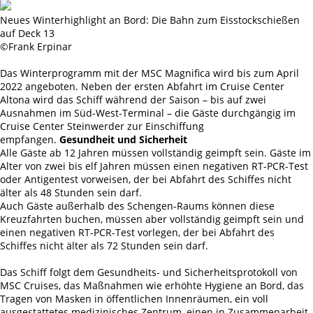
Neues Winterhighlight an Bord: Die Bahn zum Eisstockschießen
auf Deck 13
©Frank Erpinar
Das Winterprogramm mit der MSC Magnifica wird bis zum April
2022 angeboten. Neben der ersten Abfahrt im Cruise Center
Altona wird das Schiff während der Saison – bis auf zwei
Ausnahmen im Süd-West-Terminal – die Gäste durchgängig im
Cruise Center Steinwerder zur Einschiffung
empfangen.
Gesundheit und Sicherheit
Alle Gäste ab 12 Jahren müssen vollständig geimpft sein. Gäste im
Alter von zwei bis elf Jahren müssen einen negativen RT-PCR-Test
oder Antigentest vorweisen, der bei Abfahrt des Schiffes nicht
älter als 48 Stunden sein darf.
Auch Gäste außerhalb des Schengen-Raums können diese
Kreuzfahrten buchen, müssen aber vollständig geimpft sein und
einen negativen RT-PCR-Test vorlegen, der bei Abfahrt des
Schiffes nicht älter als 72 Stunden sein darf.
Das Schiff folgt dem Gesundheits- und Sicherheitsprotokoll von
MSC Cruises, das Maßnahmen wie erhöhte Hygiene an Bord, das
Tragen von Masken in öffentlichen Innenräumen, ein voll
ausgestattetes medizinisches Zentrum, einen in Zusammenarbeit