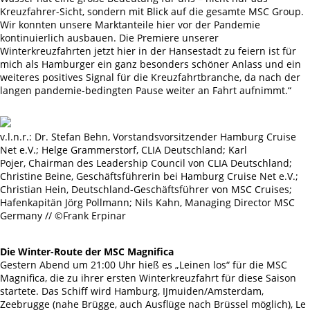
Kreuzfahrer-Sicht, sondern mit Blick auf die gesamte MSC Group.
Wir konnten unsere Marktanteile hier vor der Pandemie
kontinuierlich ausbauen. Die Premiere unserer
Winterkreuzfahrten jetzt hier in der Hansestadt zu feiern ist für
mich als Hamburger ein ganz besonders schöner Anlass und ein
weiteres positives Signal für die Kreuzfahrtbranche, da nach der
langen pandemie-bedingten Pause weiter an Fahrt aufnimmt.“
v.l.n.r.: Dr. Stefan Behn, Vorstandsvorsitzender Hamburg Cruise
Net e.V.; Helge Grammerstorf, CLIA Deutschland; Karl
Pojer, Chairman des Leadership Council von CLIA Deutschland;
Christine Beine, Geschäftsführerin bei Hamburg Cruise Net e.V.;
Christian Hein, Deutschland-Geschäftsführer von MSC Cruises;
Hafenkapitän Jörg Pollmann; Nils Kahn, Managing Director MSC
Germany // ©Frank Erpinar
Die Winter-Route der MSC Magnifica
Gestern Abend um 21:00 Uhr hieß es „Leinen los“ für die MSC
Magnifica, die zu ihrer ersten Winterkreuzfahrt für diese Saison
startete. Das Schiff wird Hamburg, IJmuiden/Amsterdam,
Zeebrugge (nahe Brügge, auch Ausflüge nach Brüssel möglich), Le