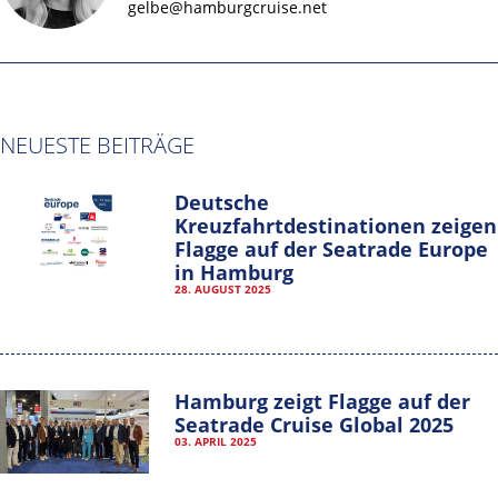
gelbe@hamburgcruise.net
NEUESTE BEITRÄGE
Deutsche
Kreuzfahrtdestinationen zeigen
Flagge auf der Seatrade Europe
in Hamburg
Hamburg Cruise Net e. V.
28. AUGUST 2025
Wexstrasse 7
20355 Hamburg
T: +49-40-30051-394
Hamburg zeigt Flagge auf der
info@hamburgcruise.net
Seatrade Cruise Global 2025
03. APRIL 2025
IMPRESSUM
DATENSCHUTZERKLÄRUNG