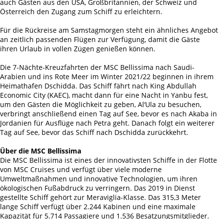
auch Gästen aus den USA, Großbritannien, der Schweiz und
Österreich den Zugang zum Schiff zu erleichtern.
Für die Rückreise am Samstagmorgen steht ein ähnliches Angebot
an zeitlich passenden Flügen zur Verfügung, damit die Gäste
ihren Urlaub in vollen Zügen genießen können.
Die 7-Nächte-Kreuzfahrten der MSC Bellissima nach Saudi-
Arabien und ins Rote Meer im Winter 2021/22 beginnen in ihrem
Heimathafen Dschidda. Das Schiff fährt nach King Abdullah
Economic City (KAEC), macht dann für eine Nacht in Yanbu fest,
um den Gästen die Möglichkeit zu geben, Al‘Ula zu besuchen,
verbringt anschließend einen Tag auf See, bevor es nach Akaba in
Jordanien für Ausflüge nach Petra geht. Danach folgt ein weiterer
Tag auf See, bevor das Schiff nach Dschidda zurückkehrt.
Über die MSC Bellissima
Die MSC Bellissima ist eines der innovativsten Schiffe in der Flotte
von MSC Cruises und verfügt über viele moderne
Umweltmaßnahmen und innovative Technologien, um ihren
ökologischen Fußabdruck zu verringern. Das 2019 in Dienst
gestellte Schiff gehört zur Meraviglia-Klasse. Das 315,3 Meter
lange Schiff verfügt über 2.244 Kabinen und eine maximale
Kapazität für 5.714 Passagiere und 1.536 Besatzungsmitglieder.