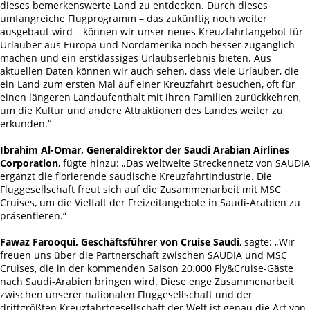
dieses bemerkenswerte Land zu entdecken. Durch dieses
umfangreiche Flugprogramm – das zukünftig noch weiter
ausgebaut wird – können wir unser neues Kreuzfahrtangebot für
Urlauber aus Europa und Nordamerika noch besser zugänglich
machen und ein erstklassiges Urlaubserlebnis bieten. Aus
aktuellen Daten können wir auch sehen, dass viele Urlauber, die
ein Land zum ersten Mal auf einer Kreuzfahrt besuchen, oft für
einen längeren Landaufenthalt mit ihren Familien zurückkehren,
um die Kultur und andere Attraktionen des Landes weiter zu
erkunden.“
Ibrahim Al-Omar, Generaldirektor der Saudi Arabian Airlines
Corporation
, fügte hinzu: „Das weltweite Streckennetz von SAUDIA
ergänzt die florierende saudische Kreuzfahrtindustrie. Die
Fluggesellschaft freut sich auf die Zusammenarbeit mit MSC
Cruises, um die Vielfalt der Freizeitangebote in Saudi-Arabien zu
präsentieren.“
Fawaz Farooqui, Geschäftsführer von Cruise Saudi
, sagte: „Wir
freuen uns über die Partnerschaft zwischen SAUDIA und MSC
Cruises, die in der kommenden Saison 20.000 Fly&Cruise-Gäste
nach Saudi-Arabien bringen wird. Diese enge Zusammenarbeit
zwischen unserer nationalen Fluggesellschaft und der
drittgrößten Kreuzfahrtgesellschaft der Welt ist genau die Art von