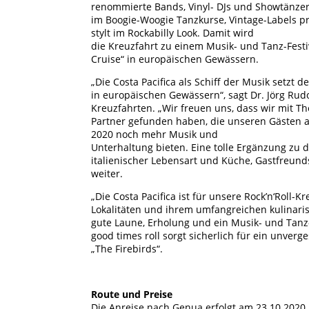
renommierte Bands, Vinyl- DJs und Showtänzer
im Boogie-Woogie Tanzkurse, Vintage-Labels p
stylt im Rockabilly Look. Damit wird
die Kreuzfahrt zu einem Musik- und Tanz-Festiva
Cruise“ in europäischen Gewässern.
„Die Costa Pacifica als Schiff der Musik setzt 
in europäischen Gewässern“, sagt Dr. Jörg Ru
Kreuzfahrten. „Wir freuen uns, dass wir mit T
Partner gefunden haben, die unseren Gästen a
2020 noch mehr Musik und
Unterhaltung bieten. Eine tolle Ergänzung zu 
italienischer Lebensart und Küche, Gastfreund
weiter.
„Die Costa Pacifica ist für unsere Rock’n‘Roll-
Lokalitäten und ihrem umfangreichen kulinar
gute Laune, Erholung und ein Musik- und Tanz-F
good times roll sorgt sicherlich für ein unver
„The Firebirds“.
Route und Preise
Die Anreise nach Genua erfolgt am 23.10.2020 