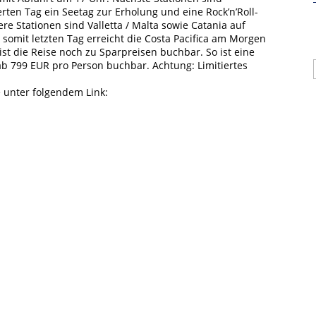
info@hamburgcruise.net
rten Tag ein Seetag zur Erholung und eine Rock’n’Roll-
e Stationen sind Valletta / Malta sowie Catania auf
somit letzten Tag erreicht die Costa Pacifica am Morgen
ist die Reise noch zu Sparpreisen buchbar. So ist eine
TENSCHUTZERKLÄRUNG
VEREINSSATZUNG
ab 799 EUR pro Person buchbar. Achtung: Limitiertes
 unter folgendem Link:
1950er und 1960er Jahre machen „The Firebirds“ einfach
zig überzeugen mit einer Mischung aus eigenständig
en und charmanten Comedy-Einlagen. Nicht nur ihre Fans
h Stars wie Chuck Berry, Bill Haley’s Original Comets
kson standen bereits mit ihnen auf der Bühne. Live
k’n’Roll und Twist auch Doo Wop, Mersey Beat und die
n haben. Mehr Informationen finden Sie unter: