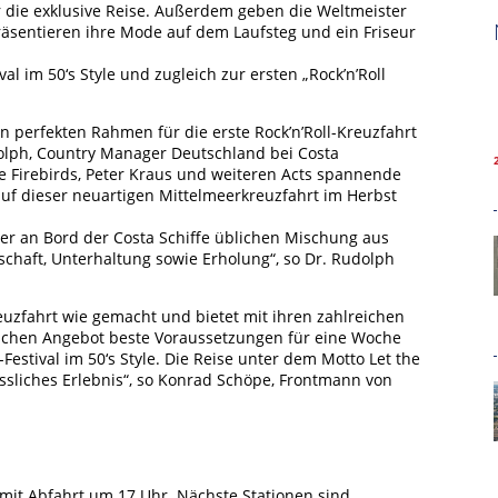
 die exklusive Reise. Außerdem geben die Weltmeister
räsentieren ihre Mode auf dem Laufsteg und ein Friseur
l im 50‘s Style und zugleich zur ersten „Rock’n’Roll
den perfekten Rahmen für die erste Rock’n’Roll-Kreuzfahrt
dolph, Country Manager Deutschland bei Costa
he Firebirds, Peter Kraus und weiteren Acts spannende
uf dieser neuartigen Mittelmeerkreuzfahrt im Herbst
der an Bord der Costa Schiffe üblichen Mischung aus
schaft, Unterhaltung sowie Erholung“, so Dr. Rudolph
Kreuzfahrt wie gemacht und bietet mit ihren zahlreichen
ischen Angebot beste Voraussetzungen für eine Woche
estival im 50‘s Style. Die Reise unter dem Motto Let the
Hamburg Cruise Net e. V.
gessliches Erlebnis“, so Konrad Schöpe, Frontmann von
Wexstrasse 7
20355 Hamburg
T: +49-40-30051-394
mit Abfahrt um 17 Uhr. Nächste Stationen sind