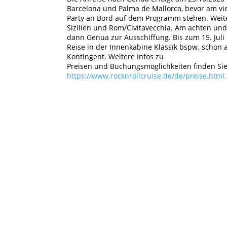
Barcelona und Palma de Mallorca, bevor am vie
Party an Bord auf dem Programm stehen. Weiter
Sizilien und Rom/Civitavecchia. Am achten und 
dann Genua zur Ausschiffung. Bis zum 15. Juli 
IMPRESSUM
DA
Reise in der Innenkabine Klassik bspw. schon 
Kontingent. Weitere Infos zu
Preisen und Buchungsmöglichkeiten finden Sie
https://www.rocknrollcruise.de/de/preise.html.
Über The Firebirds
Mit ihrer Version des Rock’n’Roll-Sounds der 
gute Laune. Die fünf smarten Herren aus Leip
interpretierten Klassikern, A-cappella-Passag
zeigen sich davon immer wieder begeistert, auc
und die Rock- und Country- Legende Wanda Jac
demonstrieren die Musiker, dass sie neben Roc
Harmonien der Beach Boys ins Herz geschlosse
https://www.the-firebirds.de.
Über Costa Kreuzfahrten: