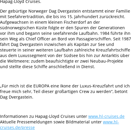
Hapag-Lloyd Cruises.
Der gebürtige Norweger Dag Dvergastein entstammt einer Familie
mit Seefahrertradition, die bis ins 15. Jahrhundert zurückreicht.
Aufgewachsen in einem kleinen Fischerdorf an der
südnorwegischen Küste folgte er den Spuren der Generationen
vor ihm und begann seine seefahrende Laufbahn. 1984 führte ihn
sein Weg als Chief Officer an Bord von Passagierschiffen. Seit 1987
fährt Dag Dvergastein inzwischen als Kapitän zur See und
steuerte in seiner weiteren Laufbahn zahlreiche Kreuzfahrtschiffe
aus dem Luxussegment von der Südsee bis hin zur Antarktis über
die Weltmeere; zudem beaufsichtigte er zwei Neubau-Projekte
und stellte diese Schiffe anschließend in Dienst.
„Für mich ist die EUROPA eine Ikone der Luxus-Kreuzfahrt und ich
freue mich sehr, Teil dieser großartigen Crew zu werden“, betont
Dag Dvergastein.
Informationen zu Hapag-Lloyd Cruises unter
www.hl-cruises.de
Aktuelle Pressemeldungen sowie Bildmaterial unter
www.hl-
cruises.de/presse