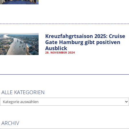
Kreuzfahgrtsaison 2025: Cruise
Gate Hamburg gibt positiven
Ausblick
28. NOVEMBER 2024
Hamburg Cruise Net e. V.
Wexstrasse 7
20355 Hamburg
T: +49-40-30051-394
ALLE KATEGORIEN
info@hamburgcruise.net
ALLE
IMPRESSUM
KATEGORIEN
DATENSCHUTZERKLÄRUNG
ARCHIV
VEREINSSATZUNG