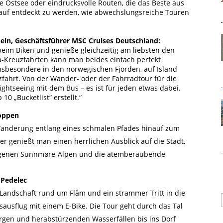
 Ostsee oder eindrucksvolle Routen, die das Beste aus
auf entdeckt zu werden, wie abwechslungsreiche Touren
Hein, Geschäftsführer MSC Cruises Deutschland:
eim Biken und genieße gleichzeitig am liebsten den
-Kreuzfahrten kann man beides einfach perfekt
 insbesondere in den norwegischen Fjorden, auf Island
fahrt. Von der Wander- oder der Fahrradtour für die
ghtseeing mit dem Bus – es ist für jeden etwas dabei.
0 „Bucketlist“ erstellt.“
oppen
 Wanderung entlang eines schmalen Pfades hinauf zum
r genießt man einen herrlichen Ausblick auf die Stadt,
legenen Sunnmøre-Alpen und die atemberaubende
 Pedelec
e Landschaft rund um Flåm und ein strammer Tritt in die
sausflug mit einem E-Bike. Die Tour geht durch das Tal
rgen und herabstürzenden Wasserfällen bis ins Dorf