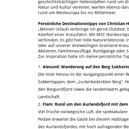
geschichtsträchtigen Hafenstädten rund um die
Natur und Kultur vereinen, warten ebenso dar
rund um Westeuropa bis ins Mittelmeer.
Persönliche Destinationstipps von Christian 
„Meinen Urlaub verbringe ich gerne Outdoor, b
Komfort einer Kreuzfahrt. Mit MSC Nordeuropa
verbinden. Es gibt hier tolle Naturerlebnisse,
oder auf unserer dreiwöchigen Grönland-Kreuz
Aktiveren, Familienausflüge, Rundgänge oder Si
Zur Inspiration habe ich meine persönliche Top 1
Alesund: Wanderung auf den Berg Sukkert
Die Insel Heissa ist der Ausgangspunkt einer
Sukkertoppen, dem „zuckerbedeckten Berg“. Hie
den Borgundfjord sowie die landeinwärts ge
Landschaft.
Flam: Rund um den Aurlandsfjord mit dem
Viel frische norwegische Luft, die spektakulär
Pedale erwartet die Gäste bei diesem Halbtage
des Aurlandsfjordes, mit hoch aufragenden Be