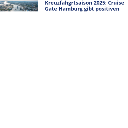
Kreuzfahgrtsaison 2025: Cruise
Gate Hamburg gibt positiven
Ausblick
28. NOVEMBER 2024
ALLE KATEGORIEN
ALLE
KATEGORIEN
ARCHIV
ARCHIV