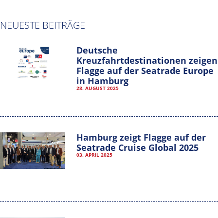
NEUESTE BEITRÄGE
Deutsche
Kreuzfahrtdestinationen zeigen
Flagge auf der Seatrade Europe
in Hamburg
Hamburg Cruise Net e. V.
28. AUGUST 2025
Wexstrasse 7
20355 Hamburg
T: +49-40-30051-394
Hamburg zeigt Flagge auf der
Seatrade Cruise Global 2025
info@hamburgcruise.net
03. APRIL 2025
IMPRESSUM
DATENSCHUTZERKLÄRUNG
VEREINSSATZUNG
MITGLIEDER-LOGIN