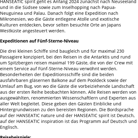
HANSEATIC spirit geht es Anfang 2024 zunächst nach Neuseeland
und in die Südsee sowie zum Inselhopping nach Papua-
Neuguinea und Palau. Danach folgt eine Expedition nach
Mikronesien, wo die Gäste entlegene Atolle und exotische
Kulturen entdecken, bevor selten besuchte Orte an Japans
Westküste angesteuert werden.
Expeditionen auf Fünf-Sterne-Niveau
Die drei kleinen Schiffe sind baugleich und für maximal 230
Passagiere konzipiert, bei den Reisen in die Antarktis und rund
um Spitzbergen reisen maximal 199 Gäste, die von der Crew mit
einem Service auf Fünf-Sterne-Niveau verwöhnt werden.
Besonderheiten der Expeditionsschiffe sind die beiden
ausfahrbaren gläsernen Balkone auf dem Pooldeck sowie der
Umlauf am Bug, von wo die Gäste die vorbeiziehende Landschaft
aus der ersten Reihe beobachten können. Alle Reisen werden von
ausgewählten, renommierten Wissenschaftlern und Experten aus
aller Welt begleitet. Diese geben den Gästen Einblicke und
Hintergrundwissen zu den bereisten Regionen. Die Bordsprache
auf der HANSEATIC nature und der HANSEATIC spirit ist Deutsch,
auf der HANSEATIC inspiration ist das Programm auf Deutsch und
Englisch.
Reisebeispiele: