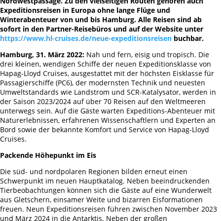
Nordwestpassage. Zu den vielseitigen Routen gehören auch
Expeditionsreisen in Europa ohne lange Flüge und
Winterabenteuer von und bis Hamburg. Alle Reisen sind ab
sofort in den Partner-Reisebüros und auf der Website unter
https://www.hl-cruises.de/neue-expeditionsreisen
buchbar.
Hamburg, 31. März 2022:
Nah und fern, eisig und tropisch. Die
drei kleinen, wendigen Schiffe der neuen Expeditionsklasse von
Hapag-Lloyd Cruises, ausgestattet mit der höchsten Eisklasse für
Passagierschiffe (PC6), der modernsten Technik und neuesten
Umweltstandards wie Landstrom und SCR-Katalysator, werden in
der Saison 2023/2024 auf über 70 Reisen auf den Weltmeeren
unterwegs sein. Auf die Gäste warten Expeditions-Abenteuer mit
Naturerlebnissen, erfahrenen Wissenschaftlern und Experten an
Bord sowie der bekannte Komfort und Service von Hapag-Lloyd
Cruises.
Packende Höhepunkt im Eis
Die süd- und nordpolaren Regionen bilden erneut einen
Schwerpunkt im neuen Hauptkatalog. Neben beeindruckenden
Tierbeobachtungen können sich die Gäste auf eine Wunderwelt
aus Gletschern, einsamer Weite und bizarren Eisformationen
freuen. Neun Expeditionsreisen führen zwischen November 2023
und März 2024 in die Antarktis. Neben der großen