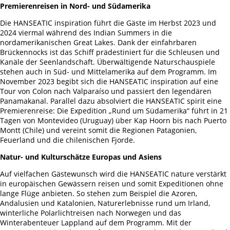
Premierenreisen in Nord- und Südamerika
Die HANSEATIC inspiration führt die Gäste im Herbst 2023 und
2024 viermal während des Indian Summers in die
nordamerikanischen Great Lakes. Dank der einfahrbaren
Brückennocks ist das Schiff prädestiniert für die Schleusen und
Kanäle der Seenlandschaft. Überwältigende Naturschauspiele
stehen auch in Süd- und Mittelamerika auf dem Programm. Im
November 2023 begibt sich die HANSEATIC inspiration auf eine
Tour von Colon nach Valparaíso und passiert den legendären
Panamakanal. Parallel dazu absolviert die HANSEATIC spirit eine
Premierenreise: Die Expedition „Rund um Südamerika“ führt in 21
Tagen von Montevideo (Uruguay) über Kap Hoorn bis nach Puerto
Montt (Chile) und vereint somit die Regionen Patagonien,
Feuerland und die chilenischen Fjorde.
Natur- und Kulturschätze Europas und Asiens
Auf vielfachen Gästewunsch wird die HANSEATIC nature verstärkt
in europäischen Gewässern reisen und somit Expeditionen ohne
lange Flüge anbieten. So stehen zum Beispiel die Azoren,
Andalusien und Katalonien, Naturerlebnisse rund um Irland,
winterliche Polarlichtreisen nach Norwegen und das
Winterabenteuer Lappland auf dem Programm. Mit der