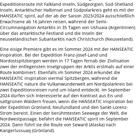
Expeditionsroute mit Falkland Inseln, Südgeorgien, Süd-Shetland
Inseln, Antarktischer Halbinsel und Südpolarkreis geht es mit der
HANSEATIC spirit, auf der ab der Saison 2023/2024 ausschließlich
Erwachsene ab 16 Jahren reisen, während der Semi-
Circumnavigation Antarktis in 35 Tagen von Ushuaia (Argentinien)
über das antarktische Festland und die Inseln der
neuseeländischen Subantarktis nach Christchurch (Neuseeland).
Eine eisige Premiere gibt es im Sommer 2024 mit der HANSEATIC
inspiration. Bei der Expedition Franz-Josef-Land und
Nordostspitzbergen werden in 17 Tagen fernab der Zivilisation
zwei der entlegensten Inselgruppen der Arktis erstmals auf einer
Route kombiniert. Ebenfalls im Sommer 2024 erkundet die
HANSEATIC inspiration viermal Spitzbergen, während die
HANSEATIC nature die Vulkanwunderwelt am Nordpolarkreis bei
zwei Expeditionsreisen rund um Island entdeckt. Im September
2024 dürfen sich Interessierte auf den Kontrast aus Eis und
sattgrünen Wäldern freuen, wenn die HANSEATIC inspiration bei
der Expedition Grönland, Neufundland und den Sankt-Lorenz-
Strom bereist. Einen der berühmtesten Seewege der Welt, die
Nordwestpassage, befährt die HANSEATIC spirit im September
2024. Dann führt sie die Route von Seward (Alaska) nach
Kangerlussuaq (Grönland).