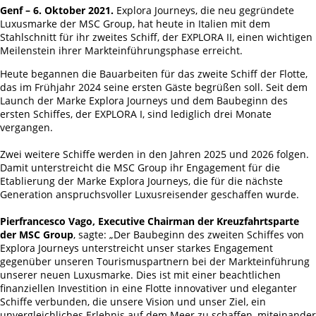
Genf – 6. Oktober 2021.
Explora Journeys, die neu gegründete
Luxusmarke der MSC Group, hat heute in Italien mit dem
Stahlschnitt für ihr zweites Schiff, der EXPLORA II, einen wichtigen
Meilenstein ihrer Markteinführungsphase erreicht.
Heute begannen die Bauarbeiten für das zweite Schiff der Flotte,
das im Frühjahr 2024 seine ersten Gäste begrüßen soll. Seit dem
Launch der Marke Explora Journeys und dem Baubeginn des
ersten Schiffes, der EXPLORA I, sind lediglich drei Monate
vergangen.
Zwei weitere Schiffe werden in den Jahren 2025 und 2026 folgen.
Damit unterstreicht die MSC Group ihr Engagement für die
Etablierung der Marke Explora Journeys, die für die nächste
Generation anspruchsvoller Luxusreisender geschaffen wurde.
Pierfrancesco Vago, Executive Chairman der Kreuzfahrtsparte
der MSC Group
, sagte: „Der Baubeginn des zweiten Schiffes von
Explora Journeys unterstreicht unser starkes Engagement
gegenüber unseren Tourismuspartnern bei der Markteinführung
unserer neuen Luxusmarke. Dies ist mit einer beachtlichen
finanziellen Investition in eine Flotte innovativer und eleganter
Schiffe verbunden, die unsere Vision und unser Ziel, ein
unvergleichliches Erlebnis auf dem Meer zu schaffen, miteinander