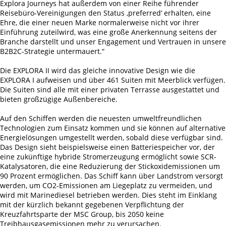
Explora Journeys hat außerdem von einer Reihe führender
Reisebüro-Vereinigungen den Status ‚preferred‘ erhalten, eine
Ehre, die einer neuen Marke normalerweise nicht vor ihrer
Einführung zuteilwird, was eine große Anerkennung seitens der
Branche darstellt und unser Engagement und Vertrauen in unsere
B2B2C-Strategie untermauert.“
Die EXPLORA II wird das gleiche innovative Design wie die
EXPLORA I aufweisen und über 461 Suiten mit Meerblick verfügen.
Die Suiten sind alle mit einer privaten Terrasse ausgestattet und
bieten großzügige Außenbereiche.
Auf den Schiffen werden die neuesten umweltfreundlichen
Technologien zum Einsatz kommen und sie können auf alternative
Energielösungen umgestellt werden, sobald diese verfügbar sind.
Das Design sieht beispielsweise einen Batteriespeicher vor, der
eine zukünftige hybride Stromerzeugung ermöglicht sowie SCR-
Katalysatoren, die eine Reduzierung der Stickoxidemissionen um
90 Prozent ermöglichen. Das Schiff kann über Landstrom versorgt
werden, um CO2-Emissionen am Liegeplatz zu vermeiden, und
wird mit Marinediesel betrieben werden. Dies steht im Einklang
mit der kürzlich bekannt gegebenen Verpflichtung der
Kreuzfahrtsparte der MSC Group, bis 2050 keine
Treibhausgasemissionen mehr zu verursachen.