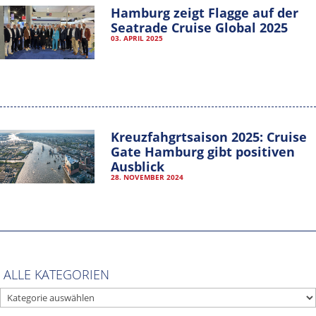
Hamburg zeigt Flagge auf der
Seatrade Cruise Global 2025
03. APRIL 2025
Kreuzfahgrtsaison 2025: Cruise
Gate Hamburg gibt positiven
Ausblick
28. NOVEMBER 2024
Hamburg Cruise Net e. V.
Wexstrasse 7
20355 Hamburg
ALLE KATEGORIEN
ALLE
T: +49-40-30051-394
KATEGORIEN