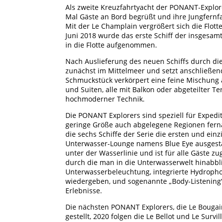
Als zweite Kreuzfahrtyacht der PONANT-Explor
Mal Gäste an Bord begrüßt und ihre Jungfernfah
Mit der Le Champlain vergrößert sich die Flott
Juni 2018 wurde das erste Schiff der insgesa
in die Flotte aufgenommen.
Nach Auslieferung des neuen Schiffs durch di
zunächst im Mittelmeer und setzt anschließen
Schmuckstück verkörpert eine feine Mischung a
und Suiten, alle mit Balkon oder abgeteilter T
hochmoderner Technik.
Die PONANT Explorers sind speziell für Expedi
geringe Größe auch abgelegene Regionen fern
die sechs Schiffe der Serie die ersten und einz
Unterwasser-Lounge namens Blue Eye ausgestatt
unter der Wasserlinie und ist für alle Gäste z
durch die man in die Unterwasserwelt hinabbl
Unterwasserbeleuchtung, integrierte Hydropho
wiedergeben, und sogenannte „Body-Listening“
Erlebnisse.
Die nächsten PONANT Explorers, die Le Bougain
gestellt, 2020 folgen die Le Bellot und Le Survill