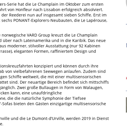
ers-Serie hat die Le Champlain im Oktober zum ersten
rt von Honfleur nach Lissabon erfolgreich absolviert.
e der Reederei nun auf insgesamt sieben Schiffe. Erst im
mt sechs PONANT-Explorers-Neubauten, die Le Lapérouse,
e norwegische VARD Group kreuzt die Le Champlain
d über nach Lateinamerika und in die Karibik. Das neue
us moderner, stilvoller Ausstattung (nur 92 Kabinen
errasse), eleganten Formen, raffiniertem Design und
tionskreuzfahrten konzipiert und können durch ihre
ab von vielbefahrenen Seewegen anlaufen. Zudem sind
Hamburg Cruise Net e. V.
igen Schiffe weltweit, die mit einer multisensorischen
Wexstrasse 7
et sind. Der neuartige Bereich befindet sich mittschiffs
20355 Hamburg
ugänglich. Zwei große Bullaugen in Form von Walaugen,
icken kann, eine unaufdringliche
T: +49-40-30051-394
ne, die die natürliche Symphonie der Tiefsee
-Sofas bieten den Gästen einzigartige multisensorische
info@hamburgcruise.net
ville und die Le Dumont-d’Urville, werden 2019 in Dienst
e.