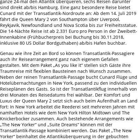
ganze 24-mal den Atlantik überqueren, sechs Reisen darunter
sind direkt ab/bis Hamburg. Eine ganz besondere Reise bietet
Cunard mit der Transatlantik-Nordroute an: Ab dem 14. Juli 2019
fährt die Queen Mary 2 von Southampton über Liverpool,
Reykjavik, Newfoundland und Nova Scotia bis zur Freiheitsstatue.
Die 14-Nächte Reise ist ab 2.331 Euro pro Person in der Zweibett-
Innenkabine (Frühbucherpreis bei Buchung bis 30.11.2018,
inklusive 80 US Dollar Bordguthaben) ab/bis Hafen buchbar.
Genau wie ihre Zeit an Bord so können Transatlantik-Passagiere
auch ihr Reisearrangement ganz nach eigenem Gefallen
gestalten. Mit dem Paket „As you like it“ stellen sich Gäste ihre
Traumreise mit flexiblen Bausteinen nach Wunsch zusammen.
Neben der reinen Transatlantik-Passage bucht Cunard Flüge und
Hotelübernachtungen in New York, passend zu den individuellen
Reiseplänen des Gasts. So ist der Transatlantikflug innerhalb von
drei Monaten des Reisedatums frei wählbar. Der Komfort und
Luxus der Queen Mary 2 setzt sich auch beim Aufenthalt an Land
fort: In New York arbeitet die Reederei seit mehreren Jahren mit
namhaften Hotels wie dem New York Hilton Midtown und The
Knickerbocker zusammen. Auch bestehende Arrangements wie
„The New Yorker“ und „Suite Dreams“ können mit der
Transatlantik-Passage kombiniert werden. Das Paket „The New
Yorker“ beinhaltet die Atlantiküberquerung in der gebuchten