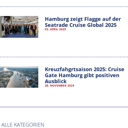
Hamburg zeigt Flagge auf der
Seatrade Cruise Global 2025
03. APRIL 2025
Kreuzfahgrtsaison 2025: Cruise
Gate Hamburg gibt positiven
Ausblick
Hamburg Cruise Net e. V.
28. NOVEMBER 2024
Wexstrasse 7
20355 Hamburg
T: +49-40-30051-394
info@hamburgcruise.net
ALLE KATEGORIEN