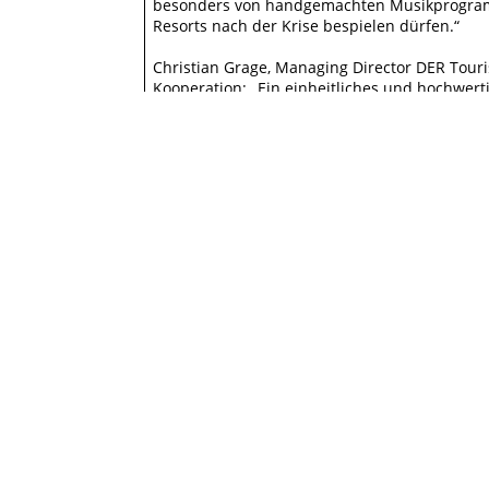
besonders von handgemachten Musikprogramme
IMPRESSUM
DA
Resorts nach der Krise bespielen dürfen.“
Christian Grage, Managing Director DER Touri
Kooperation: „Ein einheitliches und hochwert
intensive Wahrnehmung der Marke Sentido. W
die dieses Erlebnis spürbar machen.“
Bei Radiopark sind die Hotels von DTHR in be
Musikexperten aus Hamburg. Neben Retail u
internationale Hotelketten und Touristiker z