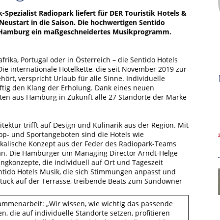
Spezialist Radiopark liefert für DER Touristik Hotels &
ustart in die Saison. Die hochwertigen Sentido
us Hamburg ein maßgeschneidertes Musikprogramm.
rika, Portugal oder in Österreich – die Sentido Hotels
ie internationale Hotelkette, die seit November 2019 zur
rt, verspricht Urlaub für alle Sinne. Individuelle
ftig den Klang der Erholung. Dank eines neuen
en aus Hamburg in Zukunft alle 27 Standorte der Marke
ektur trifft auf Design und Kulinarik aus der Region. Mit
Hamburg Cruise Net e. V.
p- und Sportangeboten sind die Hotels wie
Wexstrasse 7
ikalische Konzept aus der Feder des Radiopark-Teams
20355 Hamburg
 an. Die Hamburger um Managing Director Arndt-Helge
ngkonzepte, die individuell auf Ort und Tageszeit
T: +49-40-30051-394
ntido Hotels Musik, die sich Stimmungen anpasst und
tück auf der Terrasse, treibende Beats zum Sundowner
info@hamburgcruise.net
sammenarbeit: „Wir wissen, wie wichtig das passende
, die auf individuelle Standorte setzen, profitieren