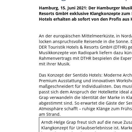
Hamburg, 15. Juni 2021: Der Hamburger Musik-
Resorts GmbH exklusive Klangkonzepte zum Ne
Hotels erhalten ab sofort von den Profis a
An der europäischen Mittelmeerküste, in Nordaf
locken anspruchsvolle Reisende in die Sonne. D
DER Touristik Hotels & Resorts GmbH (DTHR) gehö
Musikkonzepte von Radiopark liefern dazu kün
Rahmenvertrags mit DTHR bespielen die Expert
mit ihrer Musik.
Das Konzept der Sentido Hotels: Moderne Archit
Premium Ausstattung und innovativen Worksho
maßgeschneidert für Individualisten. Das mus
passt sich dem Anspruch der Hotelkette ideal
Grap verwandeln die Identität der Marke in Kla
abgestimmt sind. So erwartet die Gäste der Se
Atmosphäre schafft – ruhige Klänge zum Frühs
am Strand.
Arndt-Helge Grap freut sich auf die neue Zu
Klangkonzept für Urlaubserlebnisse ist. Marken